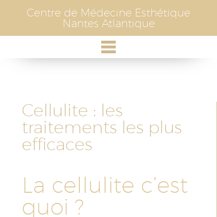
Skip
Centre de Médecine Esthétique
to
Nantes Atlantique
content
Cellulite : les
traitements les plus
efficaces
La cellulite c’est
quoi ?