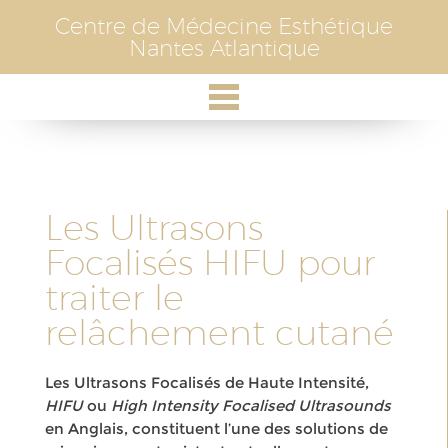
Skip
Centre de Médecine Esthétique
to
Nantes Atlantique
content
Les Ultrasons
Focalisés HIFU pour
traiter le
relâchement cutané
Les Ultrasons Focalisés de Haute Intensité,
HIFU
ou
High Intensity Focalised Ultrasounds
en Anglais, constituent l’une des solutions de