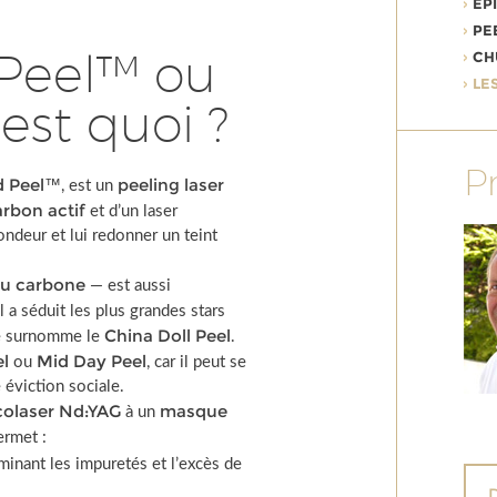
ÉP
PE
 Peel™ ou
CH
LE
est quoi ?
P
d Peel™
peeling laser
, est un
rbon actif
et d’un laser
ndeur et lui redonner un teint
au carbone
— est aussi
l a séduit les plus grandes stars
China Doll Peel
 le surnomme le
.
el
Mid Day Peel
ou
, car il peut se
 éviction sociale.
colaser Nd:YAG
masque
à un
permet :
iminant les impuretés et l’excès de