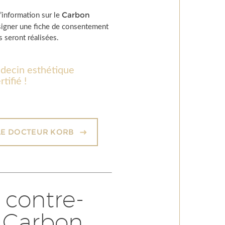
Carbon
’information sur le
signer une fiche de consentement
s seront réalisées.
édecin esthétique
tifié !
LE DOCTEUR KORB
 contre-
u Carbon