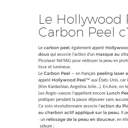
Le Hollywood
Carbon Peel c’
carbon peel
Hollywoo
Le
, également appelé
doux
masque au cha
qui associe l’action d’un
Picolaser Nd:YAG pour nettoyer la peau en profo
lisse et lumineux.
Carbon Peel
peeling laser 
Le
— en français
Hollywood Peel™
appelé
aux États-Unis, car i
(Kim Kardashian, Angelina Jolie…). En Asie, on
Lunch Pe
Les Anglo-saxons l’appellent encore
pratiquer pendant la pause déjeuner sans aucune
action du Pi
Ce soin révolutionnaire associe l’
au charbon actif appliqué sur la peau
. Il 
relissage de la peau en douceur
un
, en él
sébum ;