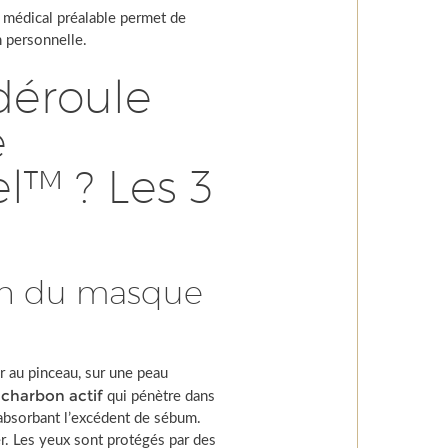
n médical préalable permet de
n personnelle.
éroule
e
l™ ? Les 3
ion du masque
r au pinceau, sur une peau
 charbon actif
qui pénètre dans
n absorbant l’excédent de sébum.
er. Les yeux sont protégés par des