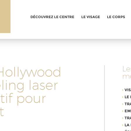
e
DÉCOUVREZ LE CENTRE
LE VISAGE
LE CORPS
e
Hollywood
L
mé
ling laser
VIS
tif pour
LE
TR
t
EM
TR
LA 