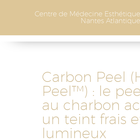
Skip
to
Centre de Médecine Esthétiqu
content
Nantes Atlantiqu
Carbon Peel (
Peel™) : le pee
au charbon ac
un teint frais e
lumineux