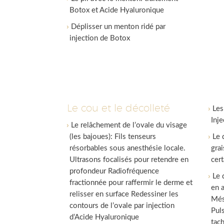
Botox et Acide Hyaluronique
Déplisser un menton ridé par
injection de Botox
Le cou et le décolleté
Les
Inj
Le relâchement de l’ovale du visage
(les bajoues): Fils tenseurs
Le 
résorbables sous anesthésie locale.
gra
Ultrasons focalisés pour retendre en
cer
profondeur Radiofréquence
Le 
fractionnée pour raffermir le derme et
en 
relisser en surface Redessiner les
Més
contours de l’ovale par injection
Pul
d’Acide Hyaluronique
tac