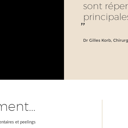
sont répert
principale
Dr Gilles Korb, Chirur
ement…
entaires et peelings