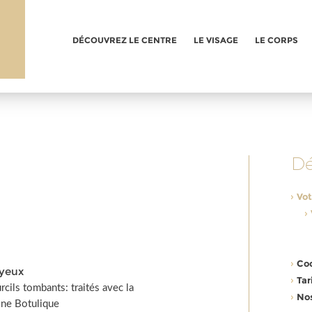
e
DÉCOUVREZ LE CENTRE
LE VISAGE
LE CORPS
e
Vot
Coo
 yeux
Tar
rcils tombants: traités avec la
No
ine Botulique