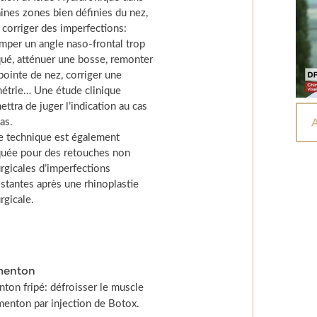
aines zones bien définies du nez,
 corriger des imperfections:
mper un angle naso-frontal trop
ué, atténuer une bosse, remonter
pointe de nez, corriger une
étrie… Une étude clinique
ettra de juger l’indication au cas
cas.
e technique est également
quée pour des retouches non
urgicales d’imperfections
istantes après une rhinoplastie
rgicale.
menton
ton fripé: défroisser le muscle
menton par injection de Botox.