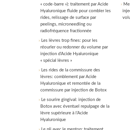
« code-barre »): traitement par Acide
Men
Hyaluronique fluide pour combler les
inj
rides, relissage de surface par
vol
peelings, microneedling ou
radiofréquence fractionnée
Les lèvres trop fines: pour les
réourler ou redonner du volume par
injection d’Acide Hyaluronique
« spécial lèvres »
Les rides de la commissure des
lèvres: comblement par Acide
Hyaluronique et remontée de la
commissure par injection de Botox
Le sourire gingival: injection de
Botox avec éventuel repulpage de la
lèvre supérieure à l’Acide
Hyaluronique
Le pli avec le menton: traitement