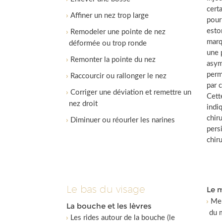
cert
Affiner un nez trop large
pour
esto
Remodeler une pointe de nez
marq
déformée ou trop ronde
une 
Remonter la pointe du nez
asym
perm
Raccourcir ou rallonger le nez
par 
Corriger une déviation et remettre un
Cett
nez droit
indi
chir
Diminuer ou réourler les narines
pers
chiru
Le bas du visage
Le 
Men
La bouche et les lèvres
du 
Les rides autour de la bouche (le