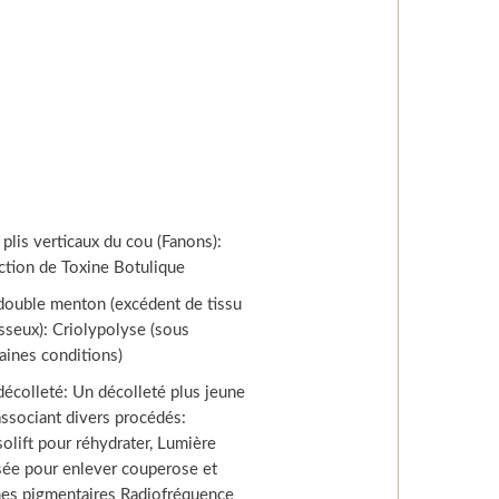
 plis verticaux du cou (Fanons):
ection de Toxine Botulique
double menton (excédent de tissu
isseux): Criolypolyse (sous
taines conditions)
décolleté: Un décolleté plus jeune
associant divers procédés:
olift pour réhydrater, Lumière
sée pour enlever couperose et
hes pigmentaires Radiofréquence