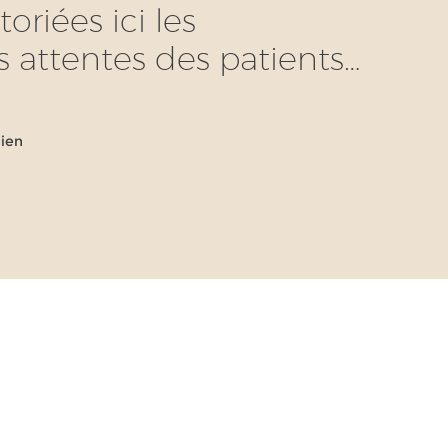
oriées ici les
s attentes des patients…
gien