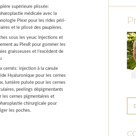
pière supérieure plissée:
pharoplastie médicale avec la
P
nologie Plexr pour les rides péri-
aires et le plissé des paupières.
hes sous les yeux: Injections et
itement au PlexR pour gommer les
nies graisseuses et l’excédent de
u
x cernés: injection à la canule
cide Hyaluronique pour les cernes
ux, lumière pulsée pour les cernes
culaires, peelings dépigmentants
r les cernes pigmentaires et
pharoplastie chirurgicale pour
riger les poches.
c