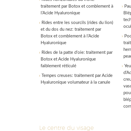
traitement par Botox et comblement à
Pau
l’Acide Hyaluronique
Blé
tech
Rides entre les sourcils (rides du lion)
ocul
et du dos du nez: traitement par
Botox et comblement à l’Acide
Poc
Hyaluronique
tra
her
Rides de la patte d’oie: traitement par
pea
Botox et Acide Hyaluronique
faiblement réticulé
Yeu
d’A
Tempes creuses: traitement par Acide
cre
Hyaluronique volumateur à la canule
vas
pou
blé
cor
Le centre du visage