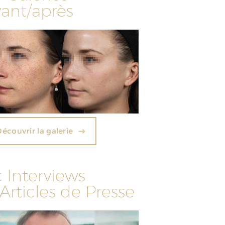
vant/après
Découvrir la galerie
c Interviews
 Articles de Presse