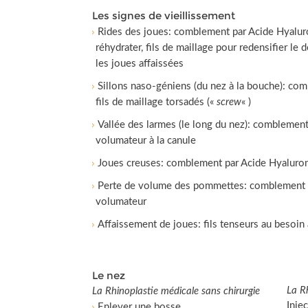
Les signes de vieillissement
Rides des joues: comblement par Acide Hyalur
réhydrater, fils de maillage pour redensifier le 
les joues affaissées
Sillons naso-géniens (du nez à la bouche): co
fils de maillage torsadés («
screw
« )
Vallée des larmes (le long du nez): comblemen
volumateur à la canule
Joues creuses: comblement par Acide Hyaluron
Perte de volume des pommettes: comblement 
volumateur
Affaissement de joues: fils tenseurs au besoin 
Le nez
La R
La Rhinoplastie médicale sans chirurgie
Inje
Enlever une bosse